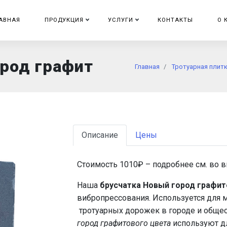
АВНАЯ
ПРОДУКЦИЯ
УСЛУГИ
КОНТАКТЫ
О 
ород графит
Главная
Тротуарная плитк
Описание
Цены
Стоимость 1010
₽ – подробнее см. во 
Наша
брусчатка Новый город графит
вибропрессования. Используется для м
тротуарных дорожек в городе и общес
город графитового цвета
используют д