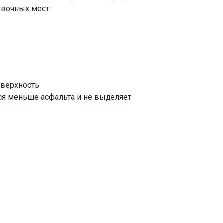
овочных мест.
оверхность
ся меньше асфальта и не выделяет